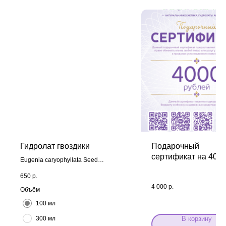
Гидролат гвоздики
Подарочный
сертификат на 400
Eugenia caryophyllata Seed
руб.
Water
650
р.
4 000
р.
Объём
100 мл
300 мл
В корзину