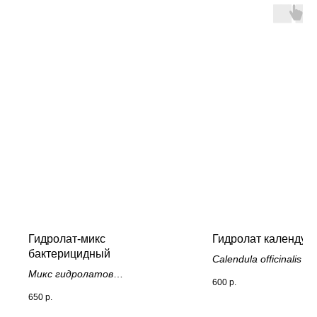
Гидролат-микс
Гидролат календул
бактерицидный
Calendula officinalis W
Микс гидролатов
600
р.
календулы, лофанта,
650
р.
шалфея, душицы и