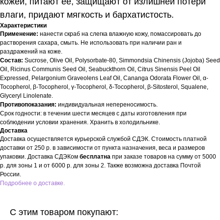
кожей, питают ее, защищают от излишней потери
влаги, придают мягкость и бархатистость.
Характеристики
Применение:
нанести скраб на слегка влажную кожу, помассировать до
растворения сахара, смыть. Не использовать при наличии ран и
раздражений на коже.
Состав:
Sucrose, Olive Oil, Polysorbate-80, Simmondsia Chinensis (Jojoba) Seed
Oil, Ricinus Communis Seed Oil, Seabuckthorn Oil, Citrus Sinensis Peel Oil
Expressed, Pelargonium Graveolens Leaf Oil, Cananga Odorata Flower Oil, α-
Tocopherol, β-Tocopherol, γ-Tocopherol, δ-Tocopherol, β-Sitosterol, Squalene,
Glyceryl Linolenate.
Противопоказания:
индивидуальная непереносимость.
Срок годности: в течении шести месяцев с даты изготовления при
соблюдении условии хранения. Хранить в холодильнике.
Доставка
Доставка осуществляется курьерской службой СДЭК. Стоимость платной
доставки от 250 р. в зависимости от пункта назначения, веса и размеров
упаковки. Доставка СДЭКом
бесплатна
при заказе товаров на сумму от 5000
р. для зоны 1 и от 6000 р. для зоны 2. Также возможна доставка Почтой
России.
Подробнее о доставке.
С этим товаром покупают: