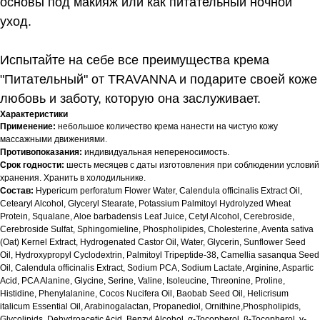
основы под макияж или как питательный ночной
уход.
Испытайте на себе все преимущества крема
"Питательный" от TRAVANNA и подарите своей коже
любовь и заботу, которую она заслуживает.
Характеристики
Применение:
небольшое количество крема нанести на чистую кожу
массажными движениями.
Противопоказания:
индивидуальная непереносимость.
Срок годности:
шесть месяцев с даты изготовления при соблюдении условий
хранения. Хранить в холодильнике.
Состав:
Hypericum perforatum Flower Water, Calendula officinalis Extract Oil,
Cetearyl Alcohol, Glyceryl Stearate, Potassium Palmitoyl Hydrolyzed Wheat
Protein, Squalane, Aloe barbadensis Leaf Juice, Сetyl Alcohol, Cerebroside,
Cerebroside Sulfat, Sphingomieline, Phospholipides, Cholesterine, Aventa sativa
(Oat) Kernel Extract, Hydrogenated Castor Oil, Water, Glycerin, Sunflower Seed
Oil, Hydroxypropyl Cyclodextrin, Palmitoyl Tripeptide-38, Сamellia sasanqua Seed
Oil, Calendula officinalis Extract, Sodium PCA, Sodium Lactate, Arginine, Aspartic
Acid, PCA Alanine, Glycine, Serine, Valine, Isoleucine, Threonine, Proline,
Histidine, Phenylalanine, Cocos Nucifera Oil, Baobab Seed Oil, Helicrisum
italicum Essential Oil, Arabinogalactan, Propanediol, Ornithine,Phospholipids,
Glycolipids, Dehydroacetic Acid, Benzyl Alcohol, α-Tocopherol, β-Tocopherol, γ-