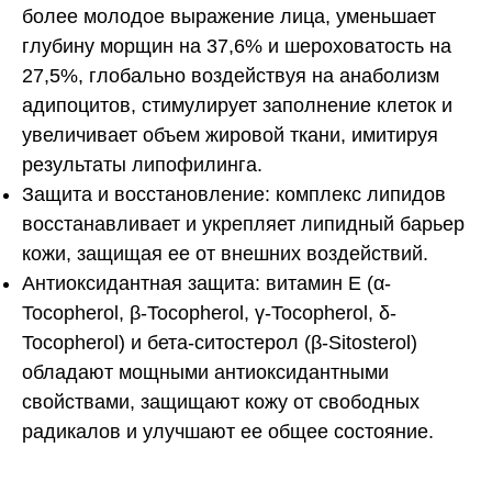
более молодое выражение лица, уменьшает
глубину морщин на 37,6% и шероховатость на
27,5%, глобально воздействуя на анаболизм
адипоцитов, стимулирует заполнение клеток и
увеличивает объем жировой ткани, имитируя
результаты липофилинга.
Защита и восстановление:
комплекс липидов
восстанавливает и укрепляет липидный барьер
кожи, защищая ее от внешних воздействий.
Антиоксидантная защита:
витамин Е
(α-
Tocopherol, β-Tocopherol, γ-Tocopherol, δ-
Tocopherol) и
бета-ситостерол
(β-Sitosterol)
обладают мощными антиоксидантными
свойствами, защищают кожу от свободных
радикалов и улучшают ее общее состояние.