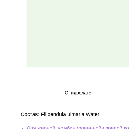
О гидролате
Состав: Filipendula ulmaria Water
Для жирной, комбинированнойи зрелой к