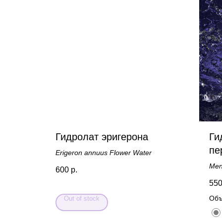
Гидролат эригерона
Ги
пе
Erigeron annuus Flower Water
Men
600
р.
55
Объ
Out of stock