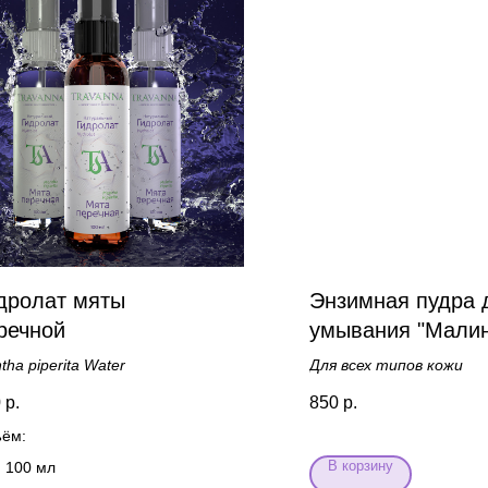
дролат мяты
Энзимная пудра 
речной
умывания "Мали
tha piperita Water
Для всех типов кожи
0
р.
850
р.
ём:
В корзину
100 мл