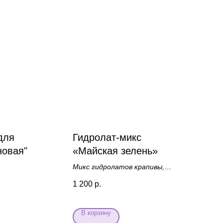
для
Гидролат-микс
новая"
«Майская зелень»
Микс гидролатов крапивы,
одуванчика, земляники, малины,
1 200
р.
лопуха и сныти
В корзину