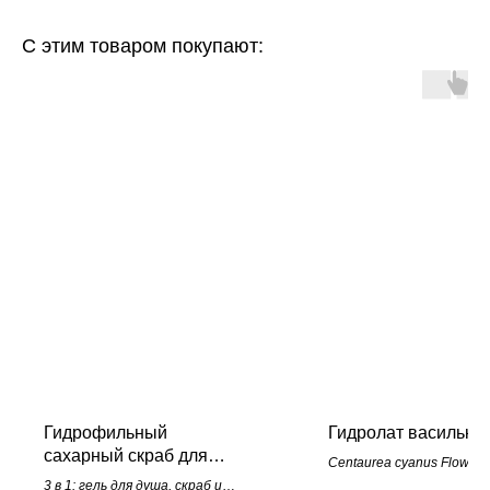
C этим товаром покупают:
Гидрофильный
Гидролат василька
сахарный скраб для
Centaurea cyanus Flower 
тела "Апельсиновая
3 в 1: гель для душа, скраб и